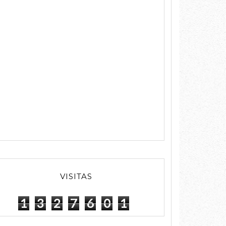
VISITAS
1
3
2
7
6
0
1