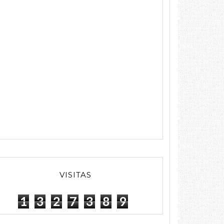
VISITAS
1
3
2
7
3
8
9