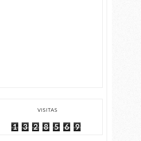
VISITAS
1
3
2
8
5
6
9