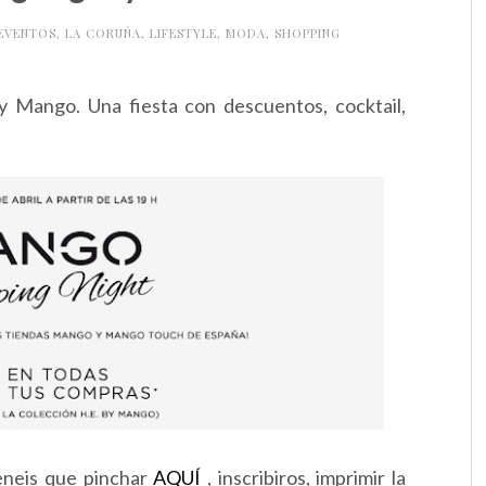
EVENTOS
,
LA CORUÑA
,
LIFESTYLE
,
MODA
,
SHOPPING
y Mango. Una fiesta con descuentos, cocktail,
 teneis que pinchar
AQUÍ
, inscribiros, imprimir la