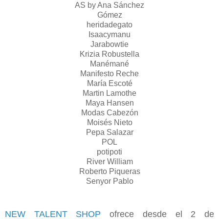
AS by Ana Sánchez
Gómez
heridadegato
Isaacymanu
Jarabowtie
Krizia Robustella
Manémané
Manifesto Reche
María Escoté
Martin Lamothe
Maya Hansen
Modas Cabezón
Moisés Nieto
Pepa Salazar
POL
potipoti
River William
Roberto Piqueras
Senyor Pablo
NEW TALENT SHOP
ofrece desde el 2 de